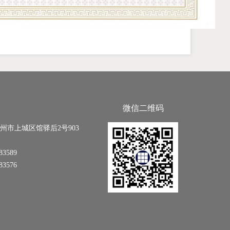
微信二维码
州市上城区馆驿后2号903
83589
83576